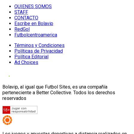
QUIENES SOMOS
STAFF
CONTACTO
Escribe en Bolavip
RedGol
Futbolcentroamerica
Términos y Condiciones
Políticas de Privacidad
Política Editorial
Ad Choices
Bolavip, al igual que Futbol Sites, es una compañía
perteneciente a Better Collective. Todos los derechos
reservados
Los juegos y apuestas deportivas a distancia realizados en