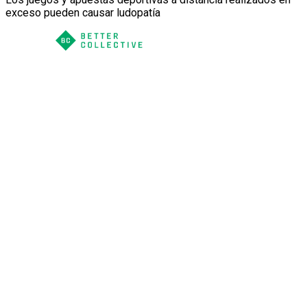
exceso pueden causar ludopatía