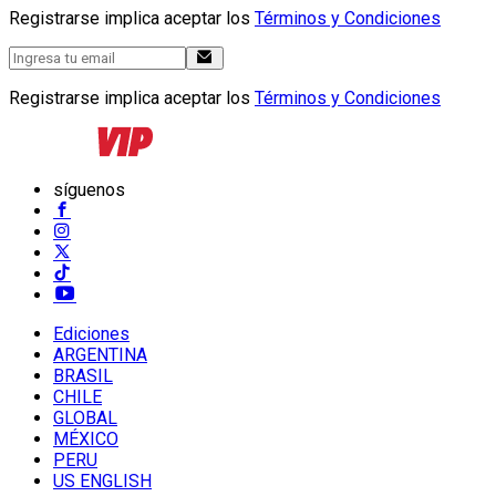
Registrarse implica aceptar los
Términos y Condiciones
Registrarse implica aceptar los
Términos y Condiciones
síguenos
Ediciones
ARGENTINA
BRASIL
CHILE
GLOBAL
MÉXICO
PERU
US ENGLISH