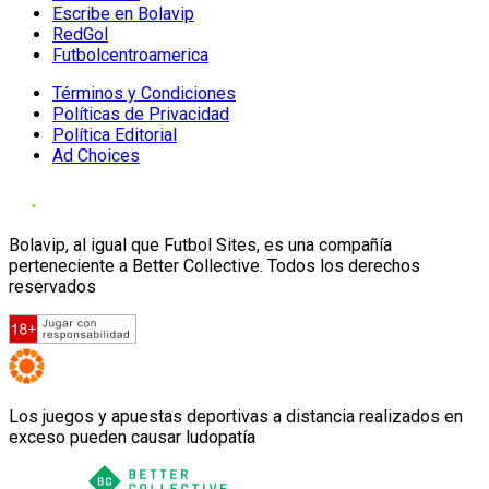
Escribe en Bolavip
RedGol
Futbolcentroamerica
Términos y Condiciones
Políticas de Privacidad
Política Editorial
Ad Choices
Bolavip, al igual que Futbol Sites, es una compañía
perteneciente a Better Collective. Todos los derechos
reservados
Los juegos y apuestas deportivas a distancia realizados en
exceso pueden causar ludopatía