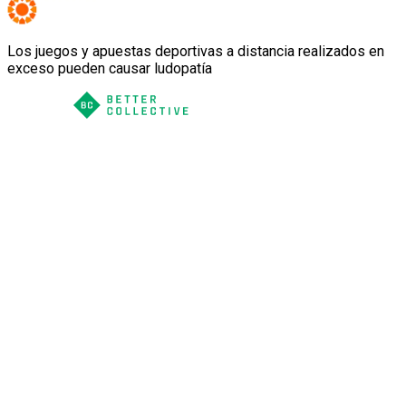
Los juegos y apuestas deportivas a distancia realizados en
exceso pueden causar ludopatía