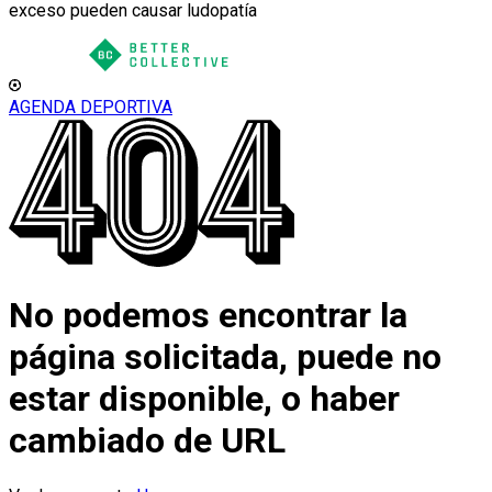
exceso pueden causar ludopatía
AGENDA DEPORTIVA
No podemos encontrar la
página solicitada, puede no
estar disponible, o haber
cambiado de URL