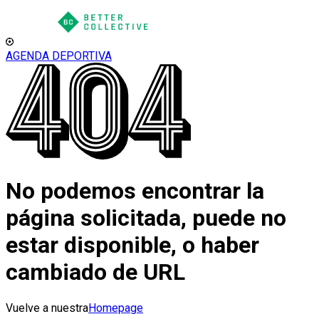
AGENDA DEPORTIVA
No podemos encontrar la
página solicitada, puede no
estar disponible, o haber
cambiado de URL
Vuelve a nuestra
Homepage