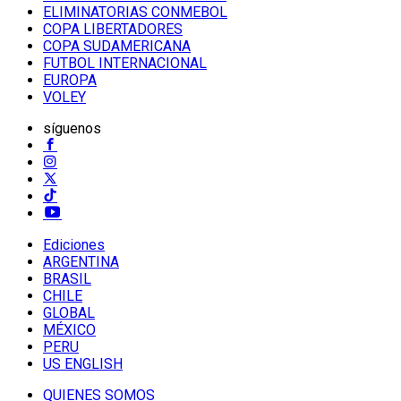
ELIMINATORIAS CONMEBOL
COPA LIBERTADORES
COPA SUDAMERICANA
FUTBOL INTERNACIONAL
EUROPA
VOLEY
síguenos
Ediciones
ARGENTINA
BRASIL
CHILE
GLOBAL
MÉXICO
PERU
US ENGLISH
QUIENES SOMOS