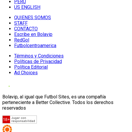
PERU
US ENGLISH
QUIENES SOMOS
STAFF
CONTACTO
Escribe en Bolavip
RedGol
Futbolcentroamerica
Términos y Condiciones
Políticas de Privacidad
Política Editorial
Ad Choices
Bolavip, al igual que Futbol Sites, es una compañía
perteneciente a Better Collective. Todos los derechos
reservados