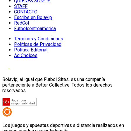
QUIENES SOMOS
STAFF
CONTACTO
Escribe en Bolavip
RedGol
Futbolcentroamerica
Términos y Condiciones
Políticas de Privacidad
Política Editorial
Ad Choices
Bolavip, al igual que Futbol Sites, es una compañía
perteneciente a Better Collective. Todos los derechos
reservados
Los juegos y apuestas deportivas a distancia realizados en
exceso pueden causar ludopatía