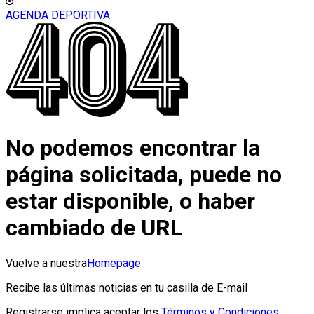
AGENDA DEPORTIVA
No podemos encontrar la
página solicitada, puede no
estar disponible, o haber
cambiado de URL
Vuelve a nuestra
Homepage
Recibe las últimas noticias en tu casilla de E-mail
Registrarse implica aceptar los
Términos y Condiciones