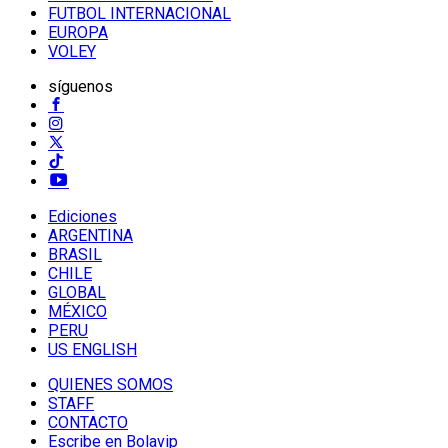
FUTBOL INTERNACIONAL
EUROPA
VOLEY
síguenos
Ediciones
ARGENTINA
BRASIL
CHILE
GLOBAL
MÉXICO
PERU
US ENGLISH
QUIENES SOMOS
STAFF
CONTACTO
Escribe en Bolavip