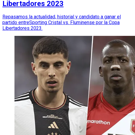
Libertadores 2023
Repasamos la actualidad, historial y candidato a ganar el
partido entreSporting Cristal vs. Fluminense por la Copa
Libertadores 2023.