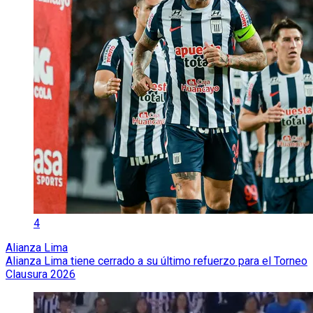
4
Alianza Lima
Alianza Lima tiene cerrado a su último refuerzo para el Torneo
Clausura 2026