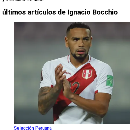
últimos artículos de
Ignacio Bocchio
Selección Peruana