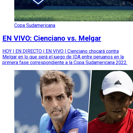
Copa Sudamericana
EN VIVO: Cienciano vs. Melgar
HOY | EN DIRECTO | EN VIVO | Cienciano chocará contra
Melgar en lo que será el juego de IDA entre peruanos en la
primera fase correspondiente a la Copa Sudamericana 2022.