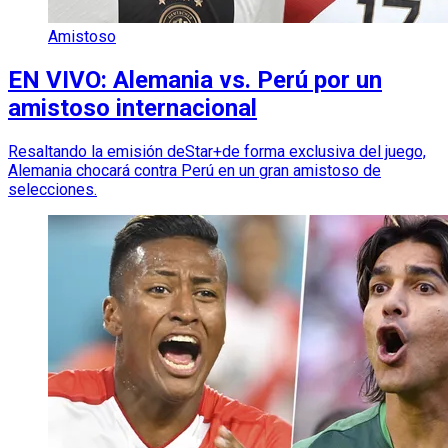
Amistoso
EN VIVO: Alemania vs. Perú por un
amistoso internacional
Resaltando la emisión deStar+de forma exclusiva del juego,
Alemania chocará contra Perú en un gran amistoso de
selecciones.