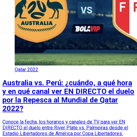
Qatar 2022
Australia vs. Perú: ¿cuándo, a qué hora
y en qué canal ver EN DIRECTO el duelo
por la Repesca al Mundial de Qatar
2022?
Conoce la fecha, los horarios y canales de TV para ver EN
DIRECTO el duelo entre River Plate vs. Palmeiras desde el
Estadio Libertadores de América por Copa Libertadores.