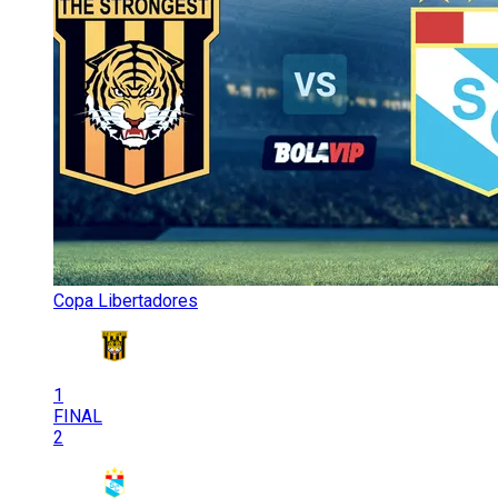
Copa Libertadores
1
FINAL
2