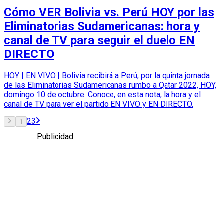
Cómo VER Bolivia vs. Perú HOY por las
Eliminatorias Sudamericanas: hora y
canal de TV para seguir el duelo EN
DIRECTO
HOY | EN VIVO | Bolivia recibirá a Perú, por la quinta jornada
de las Eliminatorias Sudamericanas rumbo a Qatar 2022, HOY,
domingo 10 de octubre. Conoce, en esta nota, la hora y el
canal de TV para ver el partido EN VIVO y EN DIRECTO.
2
3
1
Publicidad