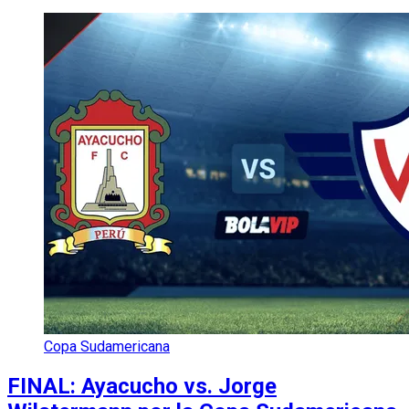
Copa Sudamericana
FINAL: Ayacucho vs. Jorge