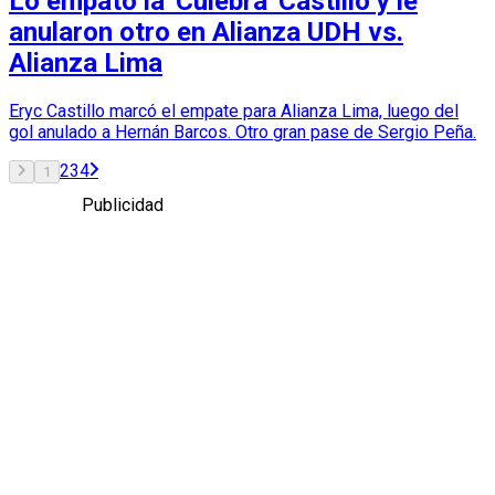
Lo empató la 'Culebra' Castillo y le
anularon otro en Alianza UDH vs.
Alianza Lima
Eryc Castillo marcó el empate para Alianza Lima, luego del
gol anulado a Hernán Barcos. Otro gran pase de Sergio Peña.
2
3
4
1
Publicidad