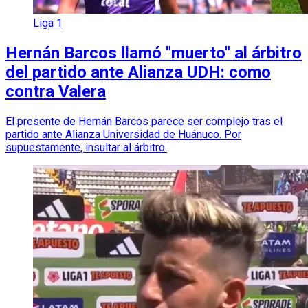
Liga 1
Hernán Barcos llamó "muerto" al árbitro
del partido ante Alianza UDH: como
contra Valera
El presente de Hernán Barcos parece ser complejo tras el
partido ante Alianza Universidad de Huánuco. Por
supuestamente, insultar al árbitro.