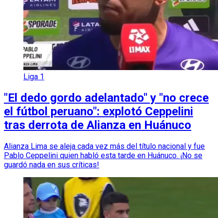
Liga 1
"El dedo gordo adelantado" y "no crece
el fútbol peruano": explotó Ceppelini
tras derrota de Alianza en Huánuco
Alianza Lima se aleja cada vez más del título nacional y fue
Pablo Ceppelini quien habló esta tarde en Huánuco. ¡No se
guardó nada en sus críticas!