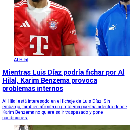
Al Hilal
Mientras Luis Díaz podría fichar por Al
Hilal, Karim Benzema provoca
problemas internos
Al Hilal está interesado en el fichaje de Luis Díaz. Sin
embargo, también afronta un problema puertas adentro donde
Karim Benzema no quiere salir traspasado y pone
condiciones.