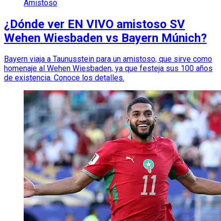
Amistoso
¿Dónde ver EN VIVO amistoso SV
Wehen Wiesbaden vs Bayern Múnich?
Bayern viaja a Taunusstein para un amistoso, que sirve como
homenaje al Wehen Wiesbaden, ya que festeja sus 100 años
de existencia. Conoce los detalles.