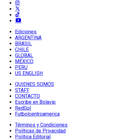
Ediciones
ARGENTINA
BRASIL
CHILE
GLOBAL
MÉXICO
PERU
US ENGLISH
QUIENES SOMOS
STAFF
CONTACTO
Escribe en Bolavip
RedGol
Futbolcentroamerica
Términos y Condiciones
Políticas de Privacidad
Política Editorial