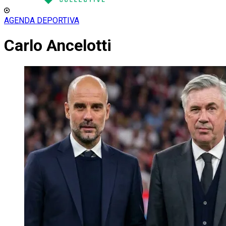
AGENDA DEPORTIVA
Carlo Ancelotti