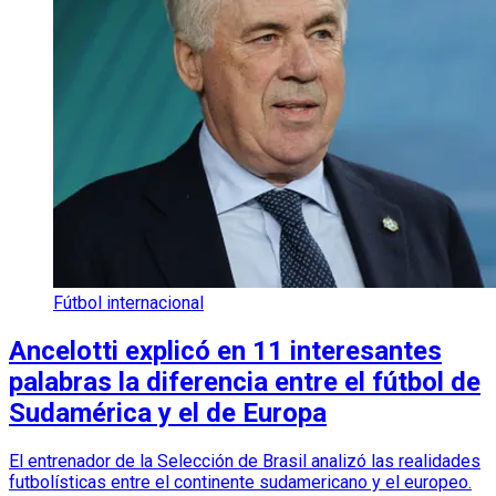
Fútbol internacional
Ancelotti explicó en 11 interesantes
palabras la diferencia entre el fútbol de
Sudamérica y el de Europa
El entrenador de la Selección de Brasil analizó las realidades
futbolísticas entre el continente sudamericano y el europeo.