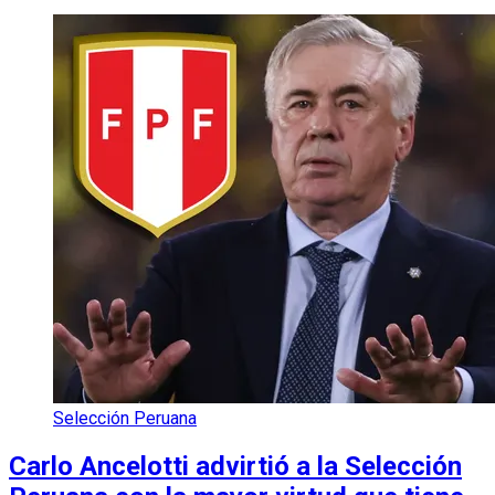
Selección Peruana
Carlo Ancelotti advirtió a la Selección