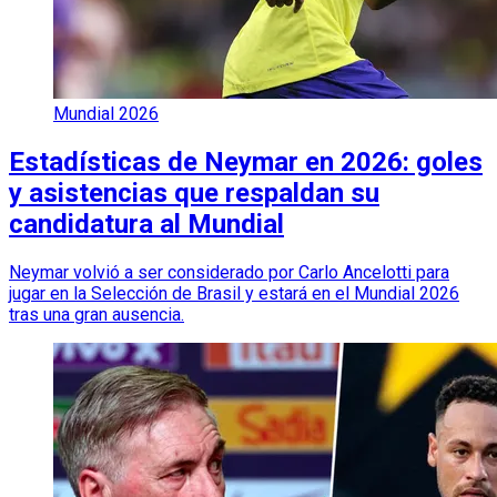
Mundial 2026
Estadísticas de Neymar en 2026: goles
y asistencias que respaldan su
candidatura al Mundial
Neymar volvió a ser considerado por Carlo Ancelotti para
jugar en la Selección de Brasil y estará en el Mundial 2026
tras una gran ausencia.