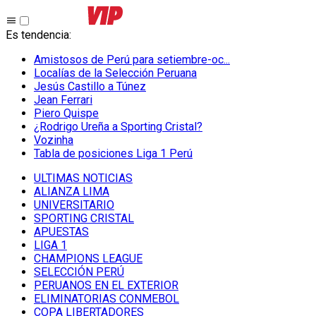
Es tendencia
:
Amistosos de Perú para setiembre-oc...
Localías de la Selección Peruana
Jesús Castillo a Túnez
Jean Ferrari
Piero Quispe
¿Rodrigo Ureña a Sporting Cristal?
Vozinha
Tabla de posiciones Liga 1 Perú
ULTIMAS NOTICIAS
ALIANZA LIMA
UNIVERSITARIO
SPORTING CRISTAL
APUESTAS
LIGA 1
CHAMPIONS LEAGUE
SELECCIÓN PERÚ
PERUANOS EN EL EXTERIOR
ELIMINATORIAS CONMEBOL
COPA LIBERTADORES