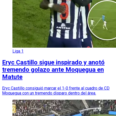
Liga 1
Eryc Castillo sigue inspirado y anotó
tremendo golazo ante Moquegua en
Matute
Eryc Castillo consiguió marcar el 1-0 frente al cuadro de CD
Moquegua con un tremendo disparo dentro del área.