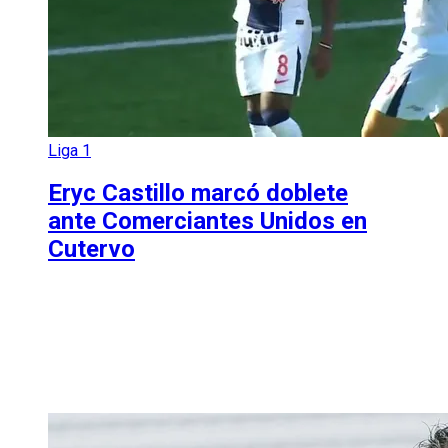
Liga 1
Eryc Castillo marcó doblete
ante Comerciantes Unidos en
Cutervo