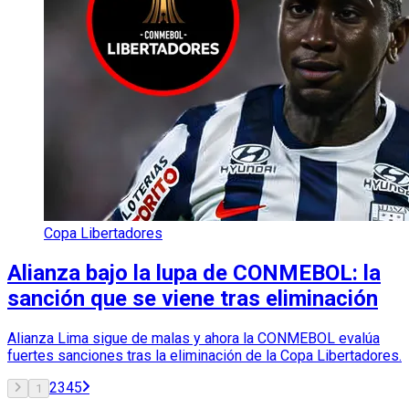
Copa Libertadores
Alianza bajo la lupa de CONMEBOL: la
sanción que se viene tras eliminación
Alianza Lima sigue de malas y ahora la CONMEBOL evalúa
fuertes sanciones tras la eliminación de la Copa Libertadores.
2
3
4
5
1