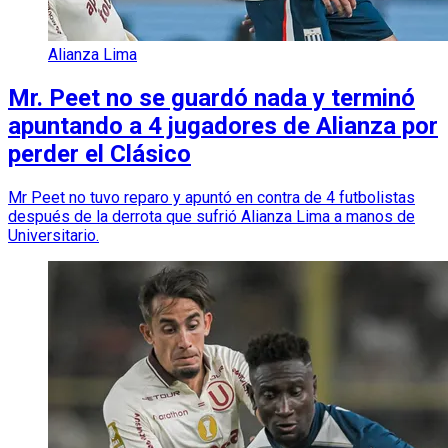
Alianza Lima
Mr. Peet no se guardó nada y terminó
apuntando a 4 jugadores de Alianza por
perder el Clásico
Mr Peet no tuvo reparo y apuntó en contra de 4 futbolistas
después de la derrota que sufrió Alianza Lima a manos de
Universitario.