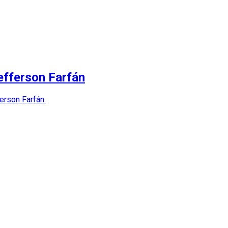
Jefferson Farfán
erson Farfán.