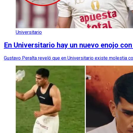
Universitario
En Universitario hay un nuevo enojo con 
Gustavo Peralta reveló que en Universitario existe molestia co