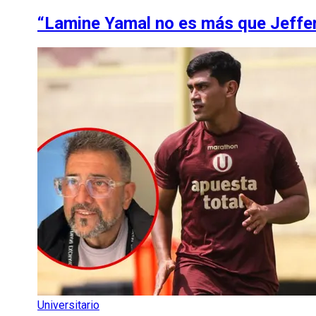
“Lamine Yamal no es más que Jeffe
Universitario