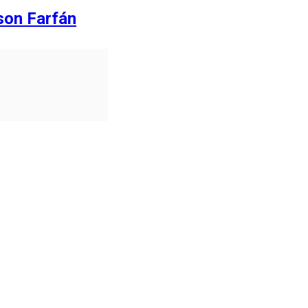
rson Farfán