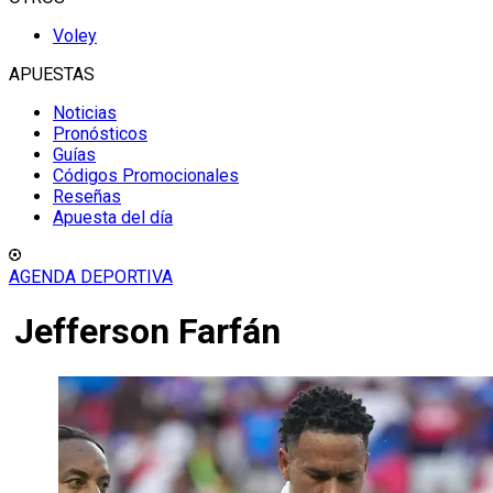
Voley
APUESTAS
Noticias
Pronósticos
Guías
Códigos Promocionales
Reseñas
Apuesta del día
AGENDA DEPORTIVA
Jefferson Farfán