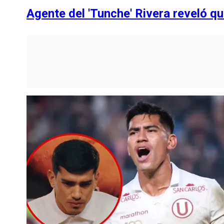
Agente del 'Tunche' Rivera reveló q