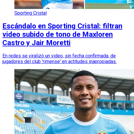
Sporting Cristal
Escándalo en Sporting Cristal: filtran
video subido de tono de Maxloren
Castro y Jair Moretti
En redes se viralizó un video, sin fecha confirmada, de
jugadores del club 'rimense' en actitudes inapropiadas.