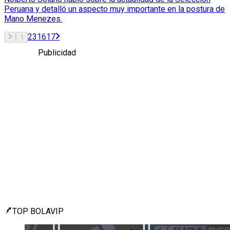
Peruana y detalló un aspecto muy importante en la postura de
Mano Menezes.
2
3
16
17
1
Publicidad
TOP BOLAVIP