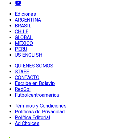
Ediciones
ARGENTINA
BRASIL
CHILE
GLOBAL
MÉXICO
PERU
US ENGLISH
QUIENES SOMOS
STAFF
CONTACTO
Escribe en Bolavip
RedGol
Futbolcentroamerica
Términos y Condiciones
Políticas de Privacidad
Política Editorial
Ad Choices