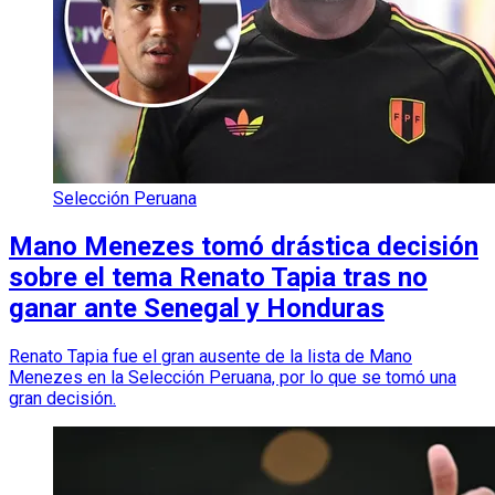
Selección Peruana
Mano Menezes tomó drástica decisión
sobre el tema Renato Tapia tras no
ganar ante Senegal y Honduras
Renato Tapia fue el gran ausente de la lista de Mano
Menezes en la Selección Peruana, por lo que se tomó una
gran decisión.