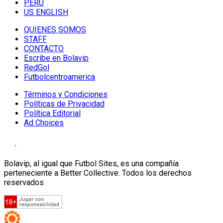
PERU
US ENGLISH
QUIENES SOMOS
STAFF
CONTACTO
Escribe en Bolavip
RedGol
Futbolcentroamerica
Términos y Condiciones
Políticas de Privacidad
Política Editorial
Ad Choices
Bolavip, al igual que Futbol Sites, es una compañía
perteneciente a Better Collective. Todos los derechos
reservados