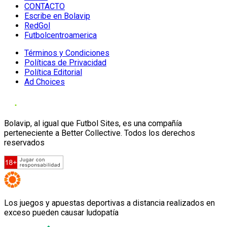
CONTACTO
Escribe en Bolavip
RedGol
Futbolcentroamerica
Términos y Condiciones
Políticas de Privacidad
Política Editorial
Ad Choices
Bolavip, al igual que Futbol Sites, es una compañía
perteneciente a Better Collective. Todos los derechos
reservados
Los juegos y apuestas deportivas a distancia realizados en
exceso pueden causar ludopatía