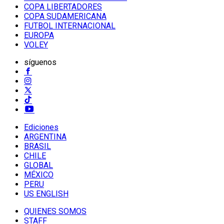
COPA LIBERTADORES
COPA SUDAMERICANA
FUTBOL INTERNACIONAL
EUROPA
VOLEY
síguenos
Ediciones
ARGENTINA
BRASIL
CHILE
GLOBAL
MÉXICO
PERU
US ENGLISH
QUIENES SOMOS
STAFF