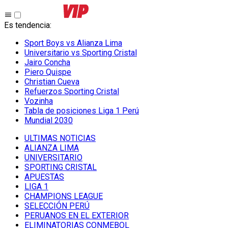
Es tendencia
:
Sport Boys vs Alianza Lima
Universitario vs Sporting Cristal
Jairo Concha
Piero Quispe
Christian Cueva
Refuerzos Sporting Cristal
Vozinha
Tabla de posiciones Liga 1 Perú
Mundial 2030
ULTIMAS NOTICIAS
ALIANZA LIMA
UNIVERSITARIO
SPORTING CRISTAL
APUESTAS
LIGA 1
CHAMPIONS LEAGUE
SELECCIÓN PERÚ
PERUANOS EN EL EXTERIOR
ELIMINATORIAS CONMEBOL