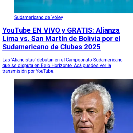
Sudamericano de Vóley
YouTube EN VIVO y GRATIS: Alianza
Lima vs. San Martín de Bolivia por el
Sudamericano de Clubes 2025
Las 'Aliancistas' debutan en el Campeonato Sudamericano
que se disputa en Belo Horizonte. Acá puedes ver la
transmisión por YouTube.