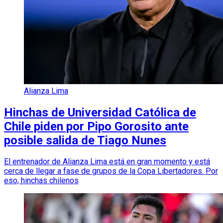
Alianza Lima
Hinchas de Universidad Católica de
Chile piden por Pipo Gorosito ante
posible salida de Tiago Nunes
El entrenador de Alianza Lima está en gran momento y está
cerca de llegar a fase de grupos de la Copa Libertadores. Por
eso, hinchas chilenos