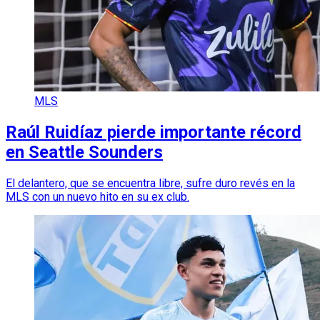
MLS
Raúl Ruidíaz pierde importante récord
en Seattle Sounders
El delantero, que se encuentra libre, sufre duro revés en la
MLS con un nuevo hito en su ex club.