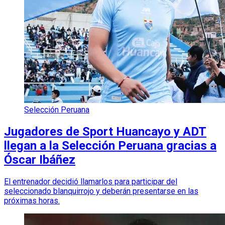
Selección Peruana
Jugadores de Sport Huancayo y ADT
llegan a la Selección Peruana gracias a
Óscar Ibáñez
El entrenador decidió llamarlos para participar del
seleccionado blanquirrojo y deberán presentarse en las
próximas horas.