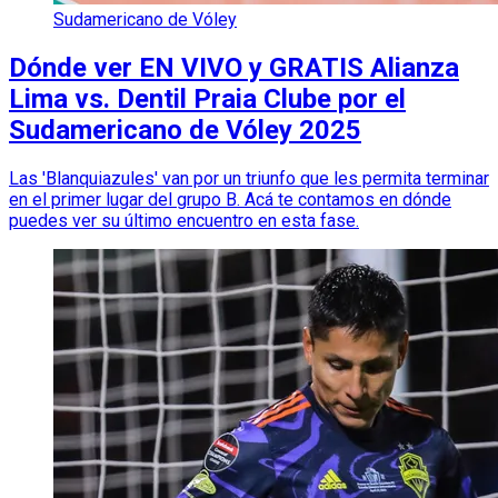
Sudamericano de Vóley
Dónde ver EN VIVO y GRATIS Alianza
Lima vs. Dentil Praia Clube por el
Sudamericano de Vóley 2025
Las 'Blanquiazules' van por un triunfo que les permita terminar
en el primer lugar del grupo B. Acá te contamos en dónde
puedes ver su último encuentro en esta fase.