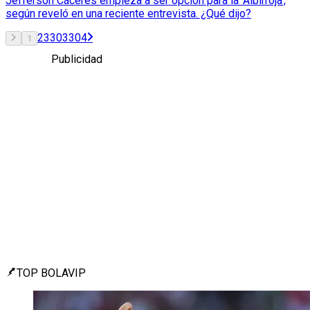
Jefferson Cáceres empieza a ser opción para la 'Albirroja',
según reveló en una reciente entrevista. ¿Qué dijo?
2
3
303
304
1
Publicidad
TOP BOLAVIP