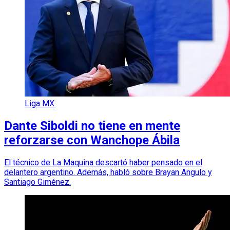
Liga MX
Dante Siboldi no tiene en mente
reforzarse con Wanchope Ábila
El técnico de La Maquina descartó haber pensado en el
delantero argentino. Además, habló sobre Brayan Angulo y
Santiago Giménez.