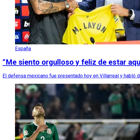
España
“Me siento orgulloso y feliz de estar aq
El defensa mexicano fue presentado hoy en Villarreal y habló d