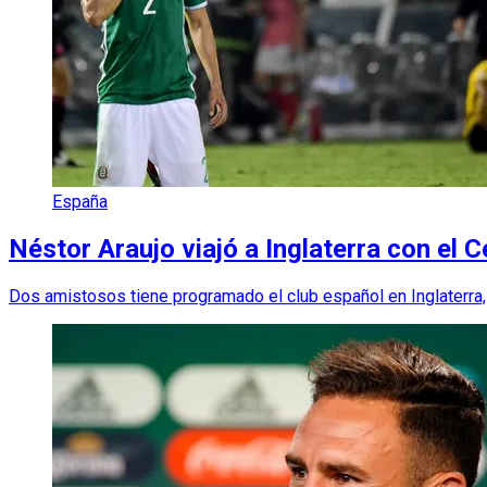
España
Néstor Araujo viajó a Inglaterra con el C
Dos amistosos tiene programado el club español en Inglaterra, 