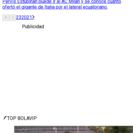
Pervis Estupiñán puede ir al AC Milan y se conoce cuánto
ofertó el gigante de Italia por el lateral ecuatoriano.
2
3
20
21
1
Publicidad
TOP BOLAVIP