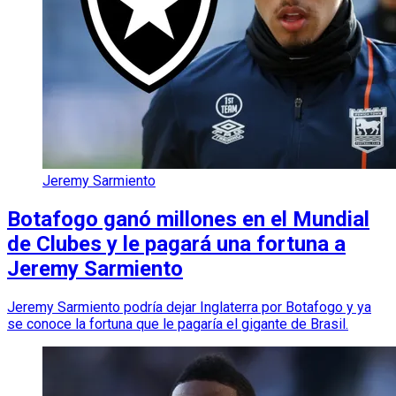
Jeremy Sarmiento
Botafogo ganó millones en el Mundial
de Clubes y le pagará una fortuna a
Jeremy Sarmiento
Jeremy Sarmiento podría dejar Inglaterra por Botafogo y ya
se conoce la fortuna que le pagaría el gigante de Brasil.