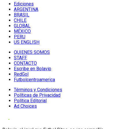
Ediciones
ARGENTINA
BRASIL
CHILE
GLOBAL
MÉXICO
PERU
US ENGLISH
QUIENES SOMOS
STAFF
CONTACTO
Escribe en Bolavip
RedGol
Futbolcentroamerica
Términos y Condiciones
Políticas de Privacidad
Política Editorial
Ad Choices