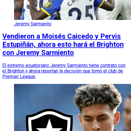
Jeremy Sarmiento
Vendieron a Moisés Caicedo y Pervis
Estupiñán, ahora esto hará el Brighton
con Jeremy Sarmiento
El extremo ecuatoriano Jeremy Sarmiento tiene contrato con
el Brighton y ahora reportan la decisión que tomó el club de
Premier League.