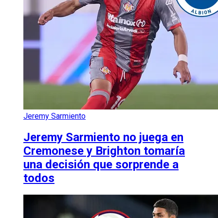
Jeremy Sarmiento
Jeremy Sarmiento no juega en
Cremonese y Brighton tomaría
una decisión que sorprende a
todos