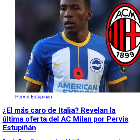
Pervis Estupiñán
¿El más caro de Italia? Revelan la
última oferta del AC Milan por Pervis
Estupiñán