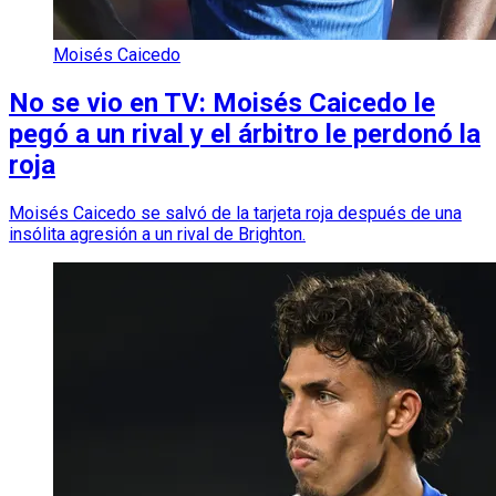
Moisés Caicedo
No se vio en TV: Moisés Caicedo le
pegó a un rival y el árbitro le perdonó la
roja
Moisés Caicedo se salvó de la tarjeta roja después de una
insólita agresión a un rival de Brighton.