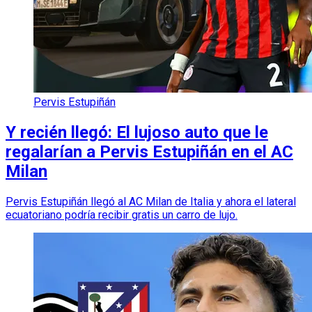
Pervis Estupiñán
Y recién llegó: El lujoso auto que le
regalarían a Pervis Estupiñán en el AC
Milan
Pervis Estupiñán llegó al AC Milan de Italia y ahora el lateral
ecuatoriano podría recibir gratis un carro de lujo.