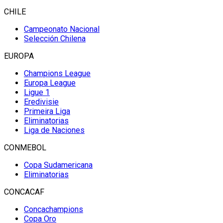
CHILE
Campeonato Nacional
Selección Chilena
EUROPA
Champions League
Europa League
Ligue 1
Eredivisie
Primeira Liga
Eliminatorias
Liga de Naciones
CONMEBOL
Copa Sudamericana
Eliminatorias
CONCACAF
Concachampions
Copa Oro