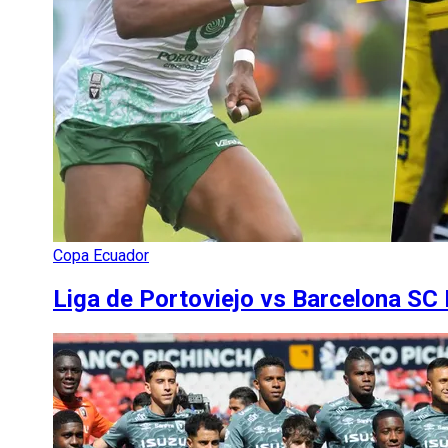
Copa Ecuador
Liga de Portoviejo vs Barcelona SC 