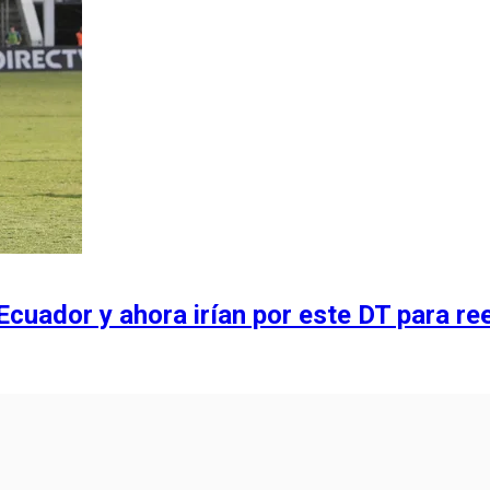
cuador y ahora irían por este DT para re