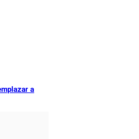
emplazar a