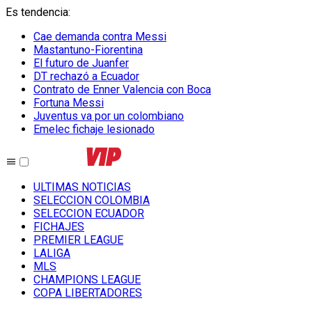
Es tendencia
:
Cae demanda contra Messi
Mastantuno-Fiorentina
El futuro de Juanfer
DT rechazó a Ecuador
Contrato de Enner Valencia con Boca
Fortuna Messi
Juventus va por un colombiano
Emelec fichaje lesionado
ULTIMAS NOTICIAS
SELECCION COLOMBIA
SELECCION ECUADOR
FICHAJES
PREMIER LEAGUE
LALIGA
MLS
CHAMPIONS LEAGUE
COPA LIBERTADORES