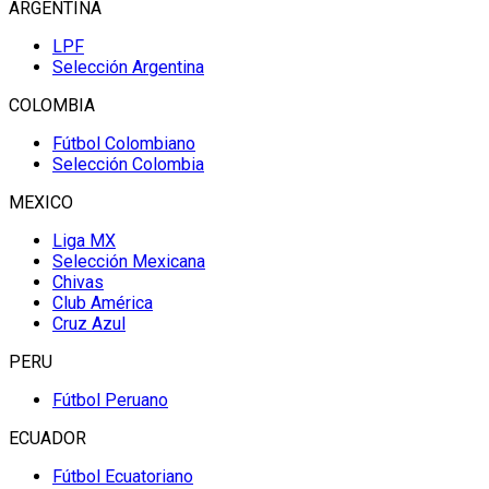
ARGENTINA
LPF
Selección Argentina
COLOMBIA
Fútbol Colombiano
Selección Colombia
MEXICO
Liga MX
Selección Mexicana
Chivas
Club América
Cruz Azul
PERU
Fútbol Peruano
ECUADOR
Fútbol Ecuatoriano