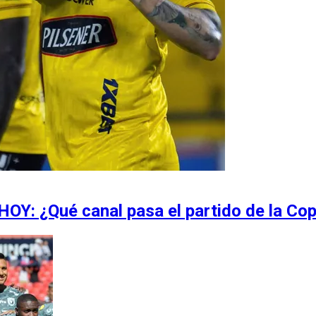
HOY: ¿Qué canal pasa el partido de la Co