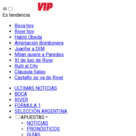
Es tendencia
:
Boca hoy
River hoy
Habló Úbeda
Ampliación Bombonera
Juanfer a DIM
Milan quiere a Paredes
XI de lujo de River
Rulli al City
Cláusula Salas
Castaño se va de River
ULTIMAS NOTICIAS
BOCA
RIVER
FORMULA 1
SELECCIÓN ARGENTINA
APUESTAS
NOTICIAS
PRONÓSTICOS
GUÍAS