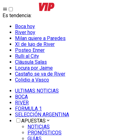
Es tendencia
:
Boca hoy
River hoy
Milan quiere a Paredes
XI de lujo de River
Posteo Enner
Rulli al City
Cláusula Salas
Locura por Jaime
Castaño se va de River
Colidio a Vasco
ULTIMAS NOTICIAS
BOCA
RIVER
FORMULA 1
SELECCIÓN ARGENTINA
APUESTAS
NOTICIAS
PRONÓSTICOS
GUÍAS