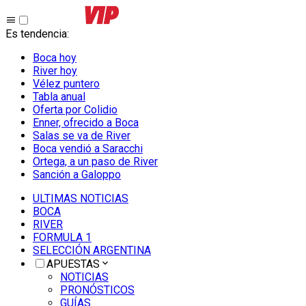
Es tendencia
:
Boca hoy
River hoy
Vélez puntero
Tabla anual
Oferta por Colidio
Enner, ofrecido a Boca
Salas se va de River
Boca vendió a Saracchi
Ortega, a un paso de River
Sanción a Galoppo
ULTIMAS NOTICIAS
BOCA
RIVER
FORMULA 1
SELECCIÓN ARGENTINA
APUESTAS
NOTICIAS
PRONÓSTICOS
GUÍAS