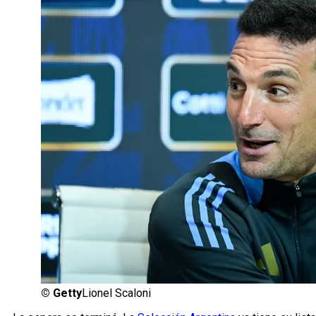
©
Getty
Lionel Scaloni