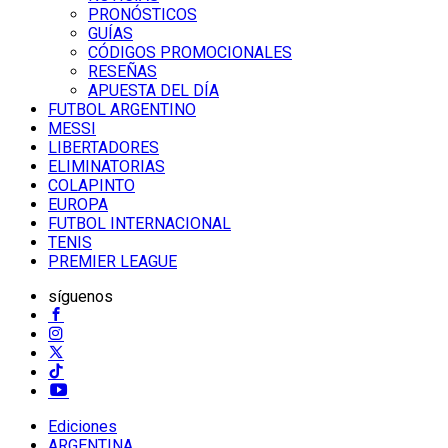
PRONÓSTICOS
GUÍAS
CÓDIGOS PROMOCIONALES
RESEÑAS
APUESTA DEL DÍA
FUTBOL ARGENTINO
MESSI
LIBERTADORES
ELIMINATORIAS
COLAPINTO
EUROPA
FUTBOL INTERNACIONAL
TENIS
PREMIER LEAGUE
síguenos
Ediciones
ARGENTINA