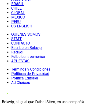
BRASIL
CHILE
GLOBAL
MÉXICO
PERU
US ENGLISH
QUIENES SOMOS
STAFF
CONTACTO
Escribe en Bolavip
RedGol
Futbolcentroamerica
APUESTAS
Términos y Condiciones
Políticas de Privacidad
Política Editorial
Ad Choices
Bolavip, al igual que Futbol Sites, es una compañía