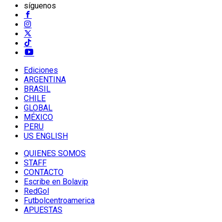
síguenos
Ediciones
ARGENTINA
BRASIL
CHILE
GLOBAL
MÉXICO
PERU
US ENGLISH
QUIENES SOMOS
STAFF
CONTACTO
Escribe en Bolavip
RedGol
Futbolcentroamerica
APUESTAS