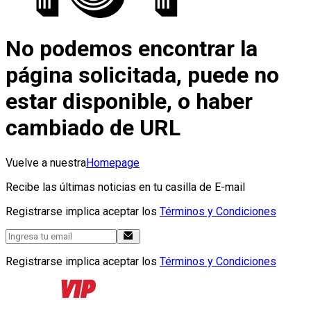
No podemos encontrar la
página solicitada, puede no
estar disponible, o haber
cambiado de URL
Vuelve a nuestra
Homepage
Recibe las últimas noticias en tu casilla de E-mail
Registrarse implica aceptar los
Términos y Condiciones
Registrarse implica aceptar los
Términos y Condiciones