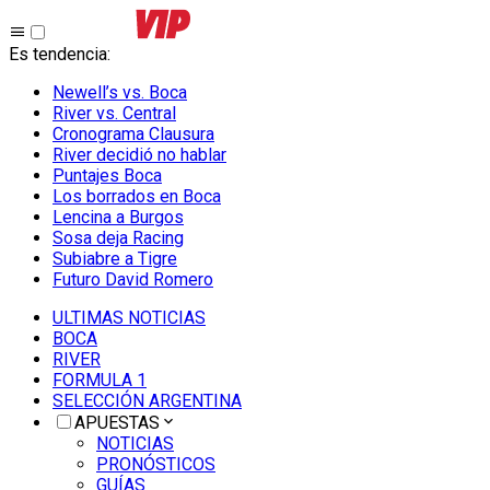
Es tendencia
:
Newell’s vs. Boca
River vs. Central
Cronograma Clausura
River decidió no hablar
Puntajes Boca
Los borrados en Boca
Lencina a Burgos
Sosa deja Racing
Subiabre a Tigre
Futuro David Romero
ULTIMAS NOTICIAS
BOCA
RIVER
FORMULA 1
SELECCIÓN ARGENTINA
APUESTAS
NOTICIAS
PRONÓSTICOS
GUÍAS