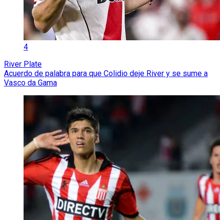
4
River Plate
Acuerdo de palabra para que Colidio deje River y se sume a
Vasco da Gama