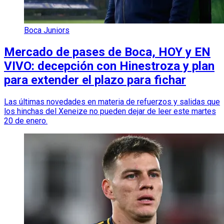
Boca Juniors
Mercado de pases de Boca, HOY y EN
VIVO: decepción con Hinestroza y plan
para extender el plazo para fichar
Las últimas novedades en materia de refuerzos y salidas que
los hinchas del Xeneize no pueden dejar de leer este martes
20 de enero.