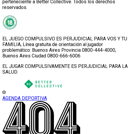
perteneciente a Better Collective. Todos los derechos
reservados.
EL JUEGO COMPULSIVO ES PERJUDICIAL PARA VOS Y TU
FAMILIA, Línea gratuita de orientación al jugador
problemático: Buenos Aires Provincia 0800-444-4000,
Buenos Aires Ciudad 0800-666-6006
EL JUGAR COMPULSIVAMENTE ES PERJUDICIAL PARA LA
SALUD.
AGENDA DEPORTIVA