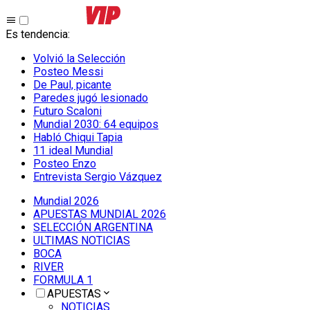
Es tendencia
:
Volvió la Selección
Posteo Messi
De Paul, picante
Paredes jugó lesionado
Futuro Scaloni
Mundial 2030: 64 equipos
Habló Chiqui Tapia
11 ideal Mundial
Posteo Enzo
Entrevista Sergio Vázquez
Mundial 2026
APUESTAS MUNDIAL 2026
SELECCIÓN ARGENTINA
ULTIMAS NOTICIAS
BOCA
RIVER
FORMULA 1
APUESTAS
NOTICIAS