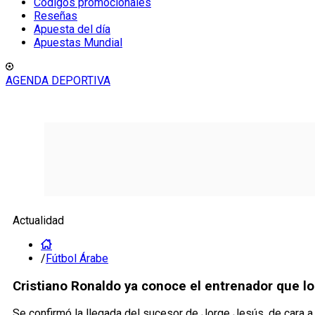
Códigos promocionales
Reseñas
Apuesta del día
Apuestas Mundial
AGENDA DEPORTIVA
Actualidad
/
Fútbol Árabe
Cristiano Ronaldo ya conoce el entrenador que lo 
Se confirmó la llegada del sucesor de Jorge Jesús, de cara a 