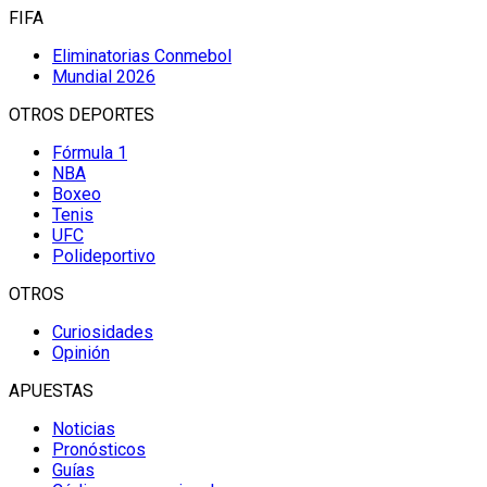
FIFA
Eliminatorias Conmebol
Mundial 2026
OTROS DEPORTES
Fórmula 1
NBA
Boxeo
Tenis
UFC
Polideportivo
OTROS
Curiosidades
Opinión
APUESTAS
Noticias
Pronósticos
Guías