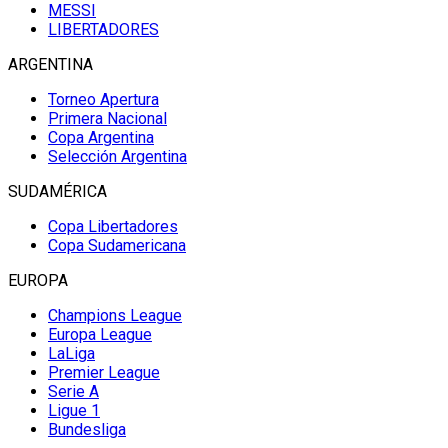
MESSI
LIBERTADORES
ARGENTINA
Torneo Apertura
Primera Nacional
Copa Argentina
Selección Argentina
SUDAMÉRICA
Copa Libertadores
Copa Sudamericana
EUROPA
Champions League
Europa League
LaLiga
Premier League
Serie A
Ligue 1
Bundesliga