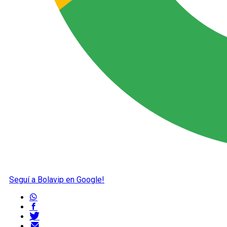
Seguí a Bolavip en Google!