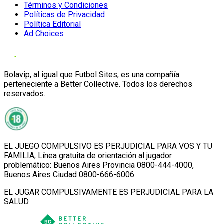
Términos y Condiciones
Políticas de Privacidad
Política Editorial
Ad Choices
Bolavip, al igual que Futbol Sites, es una compañía
perteneciente a Better Collective. Todos los derechos
reservados.
EL JUEGO COMPULSIVO ES PERJUDICIAL PARA VOS Y TU
FAMILIA, Línea gratuita de orientación al jugador
problemático: Buenos Aires Provincia 0800-444-4000,
Buenos Aires Ciudad 0800-666-6006
EL JUGAR COMPULSIVAMENTE ES PERJUDICIAL PARA LA
SALUD.