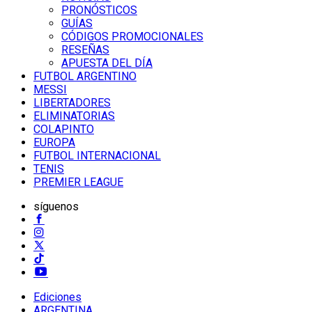
PRONÓSTICOS
GUÍAS
CÓDIGOS PROMOCIONALES
RESEÑAS
APUESTA DEL DÍA
FUTBOL ARGENTINO
MESSI
LIBERTADORES
ELIMINATORIAS
COLAPINTO
EUROPA
FUTBOL INTERNACIONAL
TENIS
PREMIER LEAGUE
síguenos
Ediciones
ARGENTINA