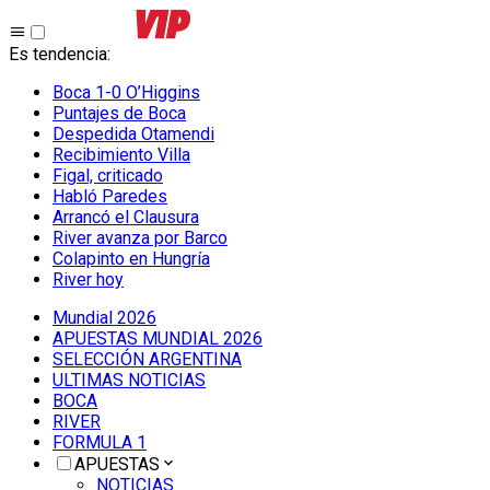
Es tendencia
:
Boca 1-0 O’Higgins
Puntajes de Boca
Despedida Otamendi
Recibimiento Villa
Figal, criticado
Habló Paredes
Arrancó el Clausura
River avanza por Barco
Colapinto en Hungría
River hoy
Mundial 2026
APUESTAS MUNDIAL 2026
SELECCIÓN ARGENTINA
ULTIMAS NOTICIAS
BOCA
RIVER
FORMULA 1
APUESTAS
NOTICIAS