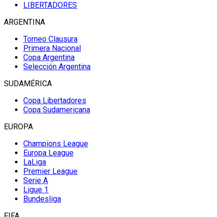
LIBERTADORES
ARGENTINA
Torneo Clausura
Primera Nacional
Copa Argentina
Selección Argentina
SUDAMÉRICA
Copa Libertadores
Copa Sudamericana
EUROPA
Champions League
Europa League
LaLiga
Premier League
Serie A
Ligue 1
Bundesliga
FIFA