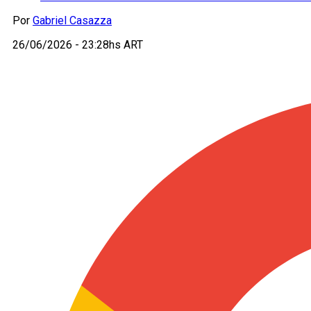
Por
Gabriel Casazza
26/06/2026 - 23:28hs ART