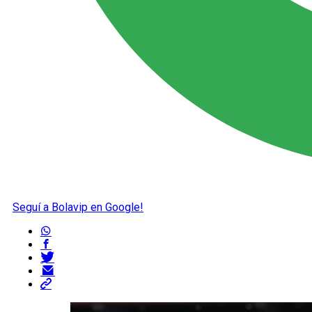
Seguí a Bolavip en Google!