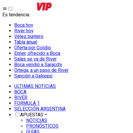
Es tendencia
:
Boca hoy
River hoy
Vélez puntero
Tabla anual
Oferta por Colidio
Enner, ofrecido a Boca
Salas se va de River
Boca vendió a Saracchi
Ortega, a un paso de River
Sanción a Galoppo
ULTIMAS NOTICIAS
BOCA
RIVER
FORMULA 1
SELECCIÓN ARGENTINA
APUESTAS
NOTICIAS
PRONÓSTICOS
GUÍAS