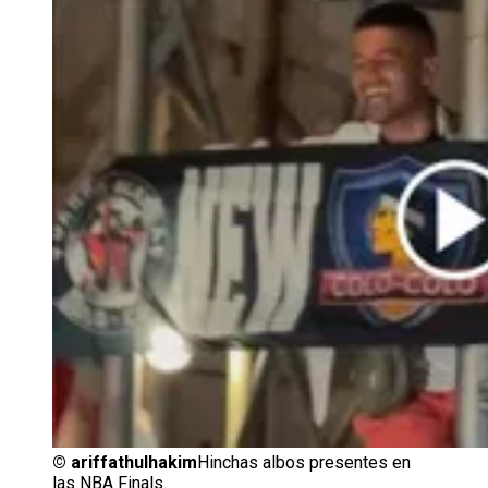
©
ariffathulhakim
Hinchas albos presentes en
las NBA Finals.