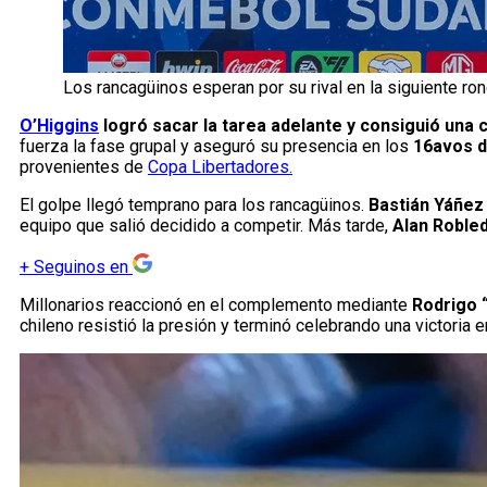
Los rancagüinos esperan por su rival en la siguiente ron
O’Higgins
logró sacar la tarea adelante y consiguió una c
fuerza la fase grupal y aseguró su presencia en los
16avos de
provenientes de
Copa Libertadores.
El golpe llegó temprano para los rancagüinos.
Bastián Yáñez 
equipo que salió decidido a competir. Más tarde,
Alan Robled
+
Seguinos en
Millonarios reaccionó en el complemento mediante
Rodrigo 
chileno resistió la presión y terminó celebrando una victoria 