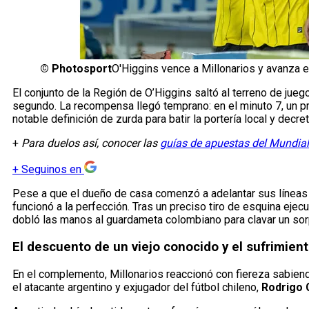
©
Photosport
O'Higgins vence a Millonarios y avanza 
El conjunto de la Región de O’Higgins saltó al terreno de jueg
segundo. La recompensa llegó temprano: en el minuto 7, un p
notable definición de zurda para batir la portería local y decr
+
Para duelos así, conocer las
guías de apuestas del Mundial
+
Seguinos en
Pese a que el dueño de casa comenzó a adelantar sus líneas 
funcionó a la perfección. Tras un preciso tiro de esquina ej
dobló las manos al guardameta colombiano para clavar un sor
El descuento de un viejo conocido y el sufrimient
En el complemento, Millonarios reaccionó con fiereza sabiend
el atacante argentino y exjugador del fútbol chileno,
Rodrigo 