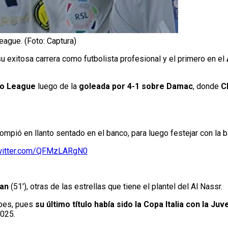
ague. (Foto: Captura)
u exitosa carrera como futbolista profesional y el primero en el
ro League
luego de la
goleada por 4-1 sobre Damac
, donde
C
rompió en llanto sentado en el banco, para luego festejar con la 
twitter.com/QFMzLARgN0
an
(51′), otras de las estrellas que tiene el plantel del Al Nassr.
ubes, pues
su último título había sido la Copa Italia con la Ju
2025.