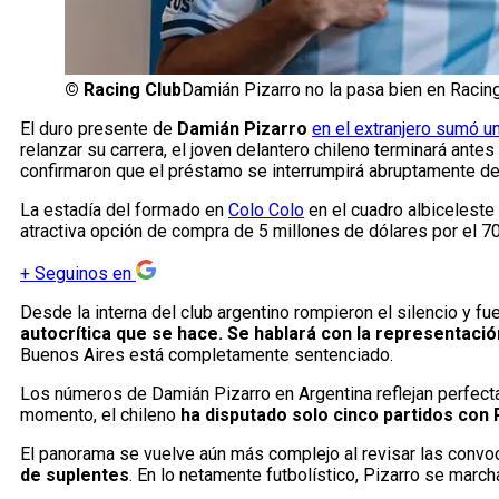
©
Racing Club
Damián Pizarro no la pasa bien en Racing
El duro presente de
Damián Pizarro
en el extranjero sumó u
relanzar su carrera, el joven delantero chileno terminará ante
confirmaron que el préstamo se interrumpirá abruptamente deb
La estadía del formado en
Colo Colo
en el cuadro albiceleste 
atractiva opción de compra de 5 millones de dólares por el 
+
Seguinos en
Desde la interna del club argentino rompieron el silencio y fu
autocrítica que se hace. Se hablará con la representació
Buenos Aires está completamente sentenciado.
Los números de Damián Pizarro en Argentina reflejan perfectam
momento, el chileno
ha disputado solo cinco partidos con 
El panorama se vuelve aún más complejo al revisar las convo
de suplentes
. En lo netamente futbolístico, Pizarro se marc