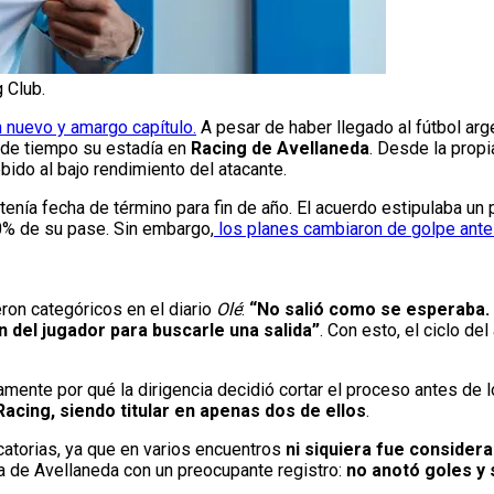
 Club.
n nuevo y amargo capítulo.
A pesar de haber llegado al fútbol arge
s de tiempo su estadía en
Racing de Avellaneda
. Desde la propi
ido al bajo rendimiento del atacante.
tenía fecha de término para fin de año. El acuerdo estipulaba un
70% de su pase. Sin embargo,
los planes cambiaron de golpe ante l
eron categóricos en el diario
Olé
:
“No salió como se esperaba. 
n del jugador para buscarle una salida”
. Con esto, el ciclo de
ente por qué la dirigencia decidió cortar el proceso antes de l
Racing, siendo titular en apenas dos de ellos
.
catorias, ya que en varios encuentros
ni siquiera fue consider
ha de Avellaneda con un preocupante registro:
no anotó goles y 