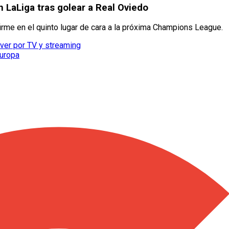
n LaLiga tras golear a Real Oviedo
irme en el quinto lugar de cara a la próxima Champions League.
ver por TV y streaming
Europa