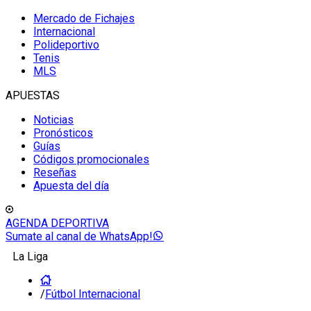
Mercado de Fichajes
Internacional
Polideportivo
Tenis
MLS
APUESTAS
Noticias
Pronósticos
Guías
Códigos promocionales
Reseñas
Apuesta del día
AGENDA DEPORTIVA
Sumate al canal de WhatsApp!
La Liga
/
Fútbol Internacional