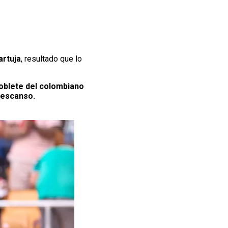
artuja
, resultado que lo
oblete del colombiano
descanso.