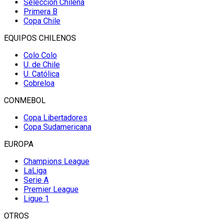
Selección Chilena
Primera B
Copa Chile
EQUIPOS CHILENOS
Colo Colo
U. de Chile
U. Católica
Cobreloa
CONMEBOL
Copa Libertadores
Copa Sudamericana
EUROPA
Champions League
LaLiga
Serie A
Premier League
Ligue 1
OTROS