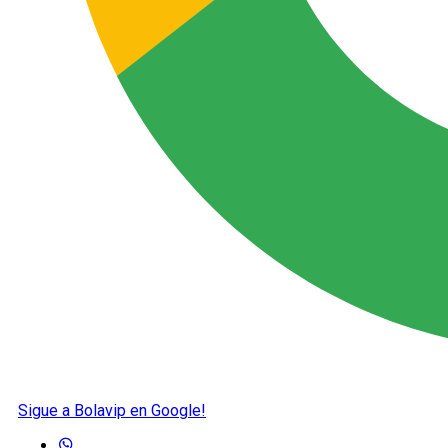
Sigue a Bolavip en Google!