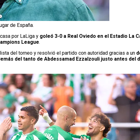
lugar de España.
 casa por LaLiga y
goleó 3-0 a Real Oviedo en el Estadio La C
ampions League
.
sta del torneo y resolvió el partido con autoridad gracias a un
d
además del tanto de Abdessamad Ezzalzouli justo antes del 