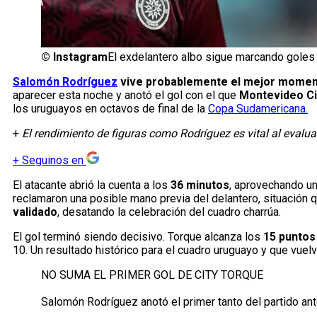
©
Instagram
El exdelantero albo sigue marcando goles y
Salomón Rodríguez
vive probablemente el mejor momen
aparecer esta noche y anotó el gol con el que
Montevideo Ci
los uruguayos en octavos de final de la
Copa Sudamericana.
+
El rendimiento de figuras como Rodríguez es vital al evalua
+
Seguinos en
El atacante abrió la cuenta a los
36 minutos
, aprovechando un
reclamaron una posible mano previa del delantero, situación q
validado
, desatando la celebración del cuadro charrúa.
El gol terminó siendo decisivo. Torque alcanza los
15 puntos
10. Un resultado histórico para el cuadro uruguayo y que vuel
NO SUMA EL PRIMER GOL DE CITY TORQUE
Salomón Rodríguez anotó el primer tanto del partido ant