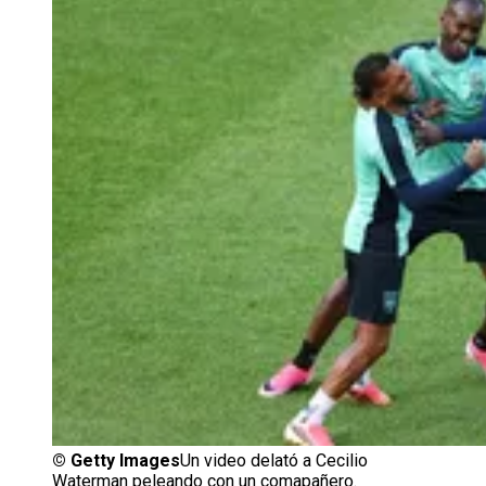
©
Getty Images
Un video delató a Cecilio
Waterman peleando con un comapañero.