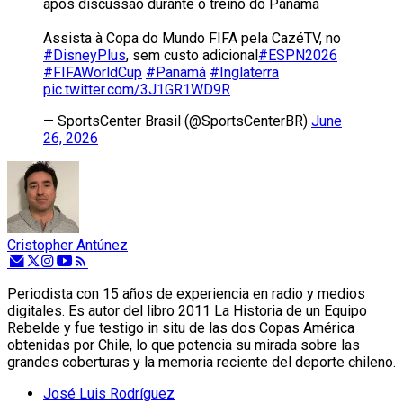
após discussão durante o treino do Panamá
Assista à Copa do Mundo FIFA pela CazéTV, no
#DisneyPlus
, sem custo adicional
#ESPN2026
#FIFAWorldCup
#Panamá
#Inglaterra
pic.twitter.com/3J1GR1WD9R
— SportsCenter Brasil (@SportsCenterBR)
June
26, 2026
Cristopher Antúnez
Periodista con 15 años de experiencia en radio y medios
digitales. Es autor del libro 2011 La Historia de un Equipo
Rebelde y fue testigo in situ de las dos Copas América
obtenidas por Chile, lo que potencia su mirada sobre las
grandes coberturas y la memoria reciente del deporte chileno.
José Luis Rodríguez