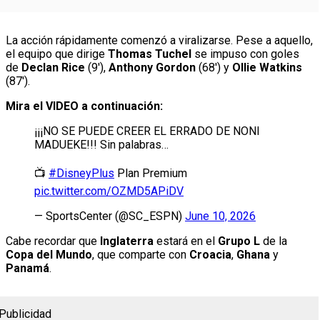
La acción rápidamente comenzó a viralizarse. Pese a aquello,
el equipo que dirige
Thomas Tuchel
se impuso con goles
de
Declan Rice
(9′),
Anthony Gordon
(68′) y
Ollie Watkins
(87′).
Mira el VIDEO a continuación:
¡¡¡NO SE PUEDE CREER EL ERRADO DE NONI
MADUEKE!!! Sin palabras…
📺
#DisneyPlus
Plan Premium
pic.twitter.com/OZMD5APiDV
— SportsCenter (@SC_ESPN)
June 10, 2026
Cabe recordar que
Inglaterra
estará en el
Grupo L
de la
Copa del Mundo
, que comparte con
Croacia
,
Ghana
y
Panamá
.
Publicidad