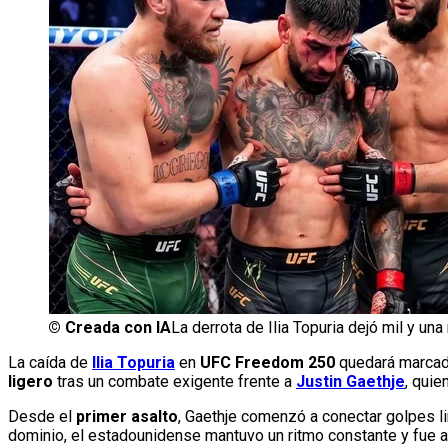
©
Creada con IA
La derrota de Ilia Topuria dejó mil y un
La caída de
Ilia Topuria
en
UFC Freedom 250
quedará marcada
ligero
tras un combate exigente frente a
Justin Gaethje
, qui
Desde el
primer asalto
, Gaethje comenzó a conectar golpes 
dominio, el estadounidense mantuvo un ritmo constante y fue 