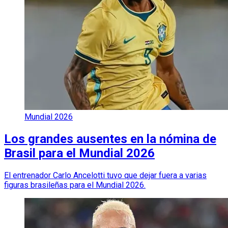
Mundial 2026
Los grandes ausentes en la nómina de
Brasil para el Mundial 2026
El entrenador Carlo Ancelotti tuvo que dejar fuera a varias
figuras brasileñas para el Mundial 2026.