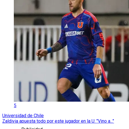
5
Universidad de Chile
Zaldivia apuesta todo por este jugador en la U: "Vino a..."