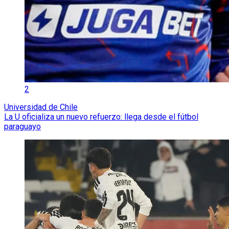
2
Universidad de Chile
La U oficializa un nuevo refuerzo: llega desde el fútbol
paraguayo