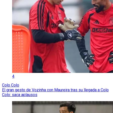
4
Colo Colo
El gran gesto de Vozinha con Maureira tras su llegada a Colo
Colo: saca aplausos