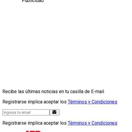
Publicidad
Recibe las últimas noticias en tu casilla de E-mail
Registrarse implica aceptar los
Términos y Condiciones
Registrarse implica aceptar los
Términos y Condiciones