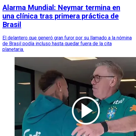
Alarma Mundial: Neymar termina en
una clínica tras primera práctica de
Brasil
El delantero que generó gran furor por su llamado a la nómina
de Brasil podía incluso hasta quedar fuera de la cita
planetaria.