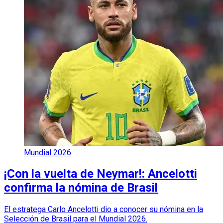
Mundial 2026
¡Con la vuelta de Neymar!: Ancelotti
confirma la nómina de Brasil
El estratega Carlo Ancelotti dio a conocer su nómina en la
Selección de Brasil para el Mundial 2026.