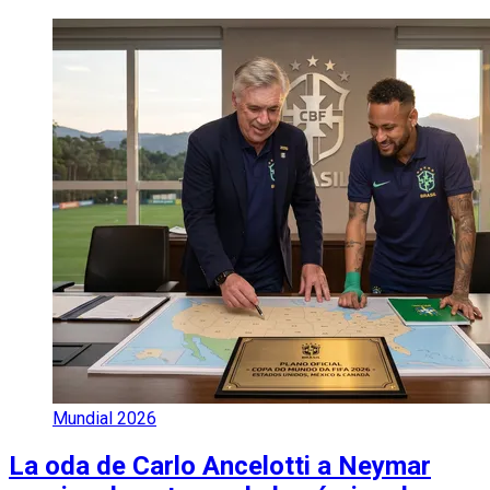
Mundial 2026
La oda de Carlo Ancelotti a Neymar