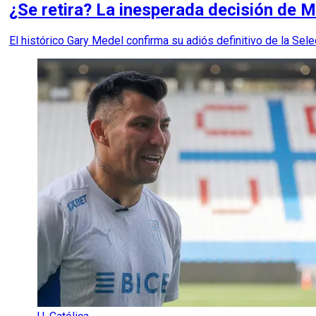
¿Se retira? La inesperada decisión de M
El histórico Gary Medel confirma su adiós definitivo de la Sel