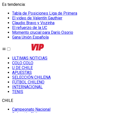
Es tendencia
:
Tabla de Posiciones Liga de Primera
El video de Valentín Gauthier
Claudio Bravo y Vozinha
El refuerzo de la UC
Momento crucial para Darío Osorio
Gana Unión Española
ULTIMAS NOTICIAS
COLO COLO
U DE CHILE
APUESTAS
SELECCIÓN CHILENA
FÚTBOL CHILENO
INTERNACIONAL
TENIS
CHILE
Campeonato Nacional