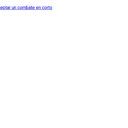
ceptar un combate en corto