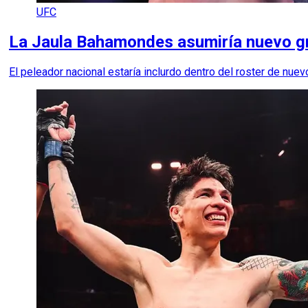
UFC
La Jaula Bahamondes asumiría nuevo gra
El peleador nacional estaría inclurdo dentro del roster de nue