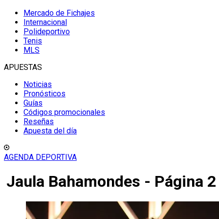
Mercado de Fichajes
Internacional
Polideportivo
Tenis
MLS
APUESTAS
Noticias
Pronósticos
Guías
Códigos promocionales
Reseñas
Apuesta del día
AGENDA DEPORTIVA
Jaula Bahamondes - Página 2