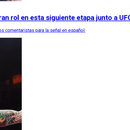
n rol en esta siguiente etapa junto a UF
vos comentaristas para la señal en español.