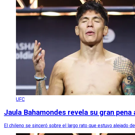
UFC
Jaula Bahamondes revela su gran pena 
El chileno se sinceró sobre el largo rato que estuvo alejado de