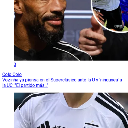
3
Colo Colo
Vozinha ya piensa en el Superclásico ante la U y 'ningunea' a
la UC: "El partido más..."