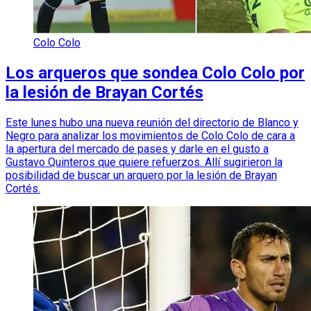
Colo Colo
Los arqueros que sondea Colo Colo por
la lesión de Brayan Cortés
Este lunes hubo una nueva reunión del directorio de Blanco y
Negro para analizar los movimientos de Colo Colo de cara a
la apertura del mercado de pases y darle en el gusto a
Gustavo Quinteros que quiere refuerzos. Allí sugirieron la
posibilidad de buscar un arquero por la lesión de Brayan
Cortés.