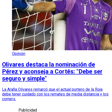
Opinión
Olivares destaca la nominación de
Pérez y aconseja a Cortés: "Debe ser
seguro y simple"
La Araña Olivares remarcó que el actual portero de la Roja
debe tener cuidado con los remates de media distancia y los
corners.
Publicidad