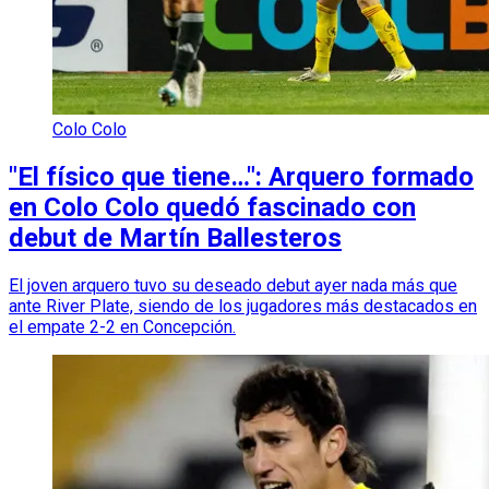
Colo Colo
"El físico que tiene…": Arquero formado
en Colo Colo quedó fascinado con
debut de Martín Ballesteros
El joven arquero tuvo su deseado debut ayer nada más que
ante River Plate, siendo de los jugadores más destacados en
el empate 2-2 en Concepción.