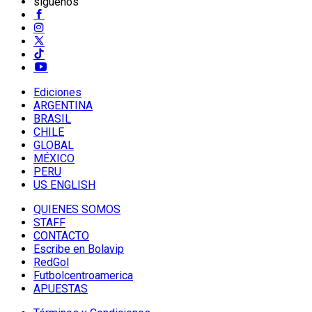
síguenos
Ediciones
ARGENTINA
BRASIL
CHILE
GLOBAL
MÉXICO
PERU
US ENGLISH
QUIENES SOMOS
STAFF
CONTACTO
Escribe en Bolavip
RedGol
Futbolcentroamerica
APUESTAS