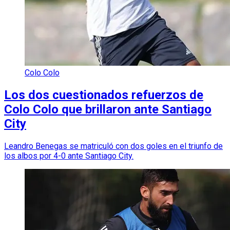
Colo Colo
Los dos cuestionados refuerzos de
Colo Colo que brillaron ante Santiago
City
Leandro Benegas se matriculó con dos goles en el triunfo de
los albos por 4-0 ante Santiago City.