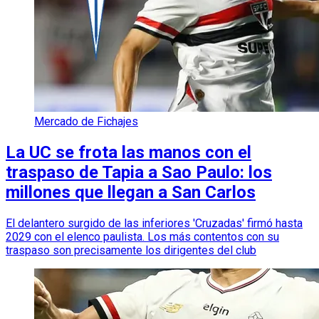
Mercado de Fichajes
La UC se frota las manos con el
traspaso de Tapia a Sao Paulo: los
millones que llegan a San Carlos
El delantero surgido de las inferiores 'Cruzadas' firmó hasta
2029 con el elenco paulista. Los más contentos con su
traspaso son precisamente los dirigentes del club