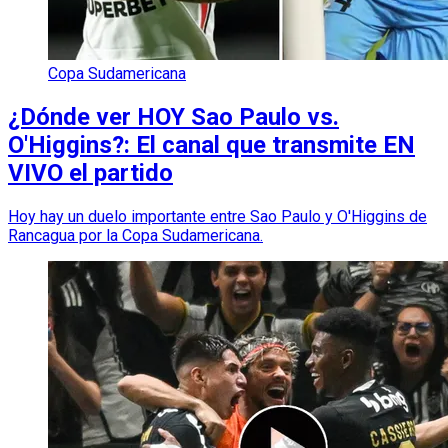
Copa Sudamericana
¿Dónde ver HOY Sao Paulo vs.
O'Higgins?: El canal que transmite EN
VIVO el partido
Hoy hay un duelo importante entre Sao Paulo y O'Higgins de
Rancagua por la Copa Sudamericana.