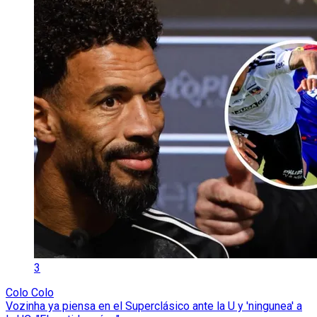
3
Colo Colo
Vozinha ya piensa en el Superclásico ante la U y 'ningunea' a