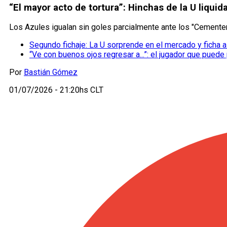
“El mayor acto de tortura”: Hinchas de la U liquid
Los Azules igualan sin goles parcialmente ante los "Cementero
Segundo fichaje: La U sorprende en el mercado y ficha a
“Ve con buenos ojos regresar a...”: el jugador que puede p
Por
Bastián Gómez
01/07/2026 - 21:20hs CLT