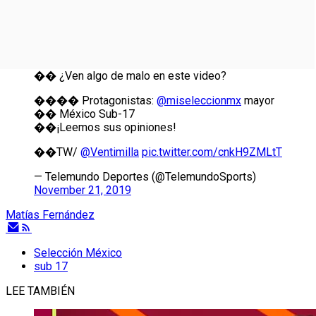
�� ¿Ven algo de malo en este video?
���� Protagonistas:
@miseleccionmx
mayor
�� México Sub-17
��¡Leemos sus opiniones!
��TW/
@Ventimilla
pic.twitter.com/cnkH9ZMLtT
— Telemundo Deportes (@TelemundoSports)
November 21, 2019
Matías Fernández
Selección México
sub 17
LEE TAMBIÉN